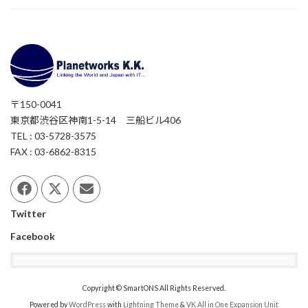
〒150-0041
東京都渋谷区神南1-5-14 三船ビル406
TEL : 03-5728-3575
FAX : 03-6862-8315
Twitter
Facebook
Copyright © SmartONS All Rights Reserved.
Powered by
WordPress
with
Lightning Theme
&
VK All in One Expansion Unit