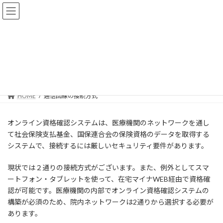
コ
ナ
ン
ビ
テ
ゲ
ン
ー
ツ
シ
へ
ョ
通信回線の接続方式
ス
ン
キ
に
ッ
移
プ
動
HOME
通信回線の接続方式
オンライン資格確認システムは、医療機関のネットワークを通し
て社会保険支払基金、国保連合会の保険資格のデータを取得する
システムで、接続するには厳しいセキュリティ要件があります。
現状では２通りの接続方式がございます。また、例外としてスマ
ートフォン・タブレットを使って、在宅マイナWEB経由で資格確
認が可能です。医療機関の内部でオンライン資格確認システムの
構築が必須のため、院内ネットワークは2通りから選択する必要が
あります。